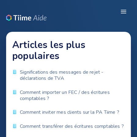
Toggle
Navigat
Ressources
Articles les plus
Configuration du dossier
populaires
Pré-comptabilité
Significations des messages de rejet -
déclarations de TVA
Révision / Production
Comment importer un FEC / des écritures
CRM
comptables ?
Legal
Comment inviter mes clients sur la PA Tiime ?
Comment transférer des écritures comptables ?