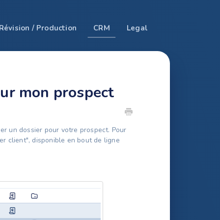
Révision / Production
CRM
Legal
our mon prospect
éer un dossier pour votre prospect. Pour
er client", disponible en bout de ligne