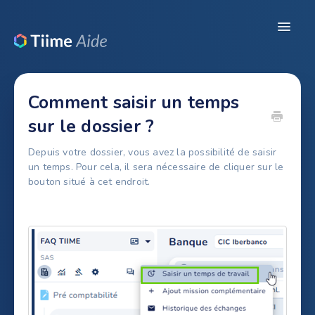
Toggle
Navigat
Ressources
Comment saisir un temps
Configuration du dossier
sur le dossier ?
Pré-comptabilité
Depuis votre dossier, vous avez la possibilité de saisir
un temps. Pour cela, il sera nécessaire de cliquer sur le
Révision / Production
bouton situé à cet endroit.
CRM
Legal