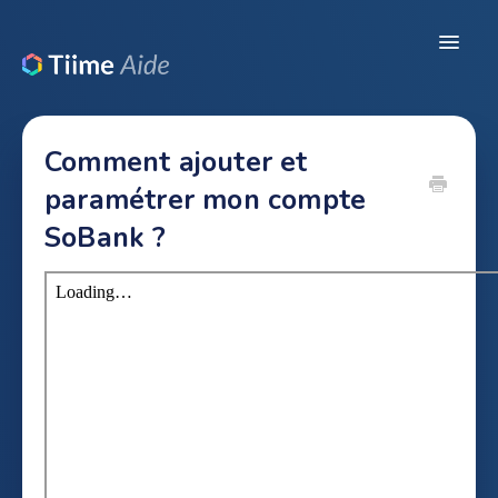
Toggle
Navigat
Ressources
Comment ajouter et
Configuration du dossier
paramétrer mon compte
SoBank ?
Pré-comptabilité
Révision / Production
CRM
Legal