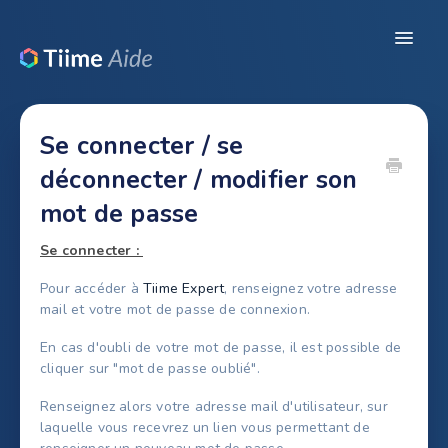
Toggle
Navigat
Ressources
Se connecter / se
Configuration du dossier
déconnecter / modifier son
mot de passe
Pré-comptabilité
Se connecter :
Révision / Production
Pour accéder à
Tiime Expert
, renseignez votre adresse
CRM
mail et votre mot de passe de connexion.
En cas d'oubli de votre mot de passe, il est possible de
Legal
cliquer sur "mot de passe oublié".
Renseignez alors votre adresse mail d'utilisateur, sur
laquelle vous recevrez un lien vous permettant de